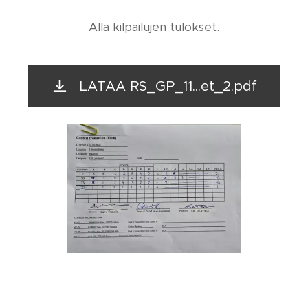
Alla kilpailujen tulokset.
LATAA RS_GP_11...et_2.pdf