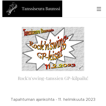
Tanssiseura Baunssi
Rock'n'swing-tanssien GP-kilpailu!
Tapahtuman ajankohta - 11. helmikuuta 2023