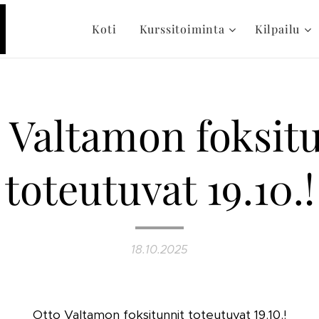
Koti
Kurssitoiminta
Kilpailu
 Valtamon foksit
toteutuvat 19.10.!
18.10.2025
Otto Valtamon foksitunnit toteutuvat 19.10.!