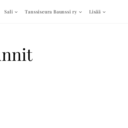
Sali
Tanssiseura Baunssi ry
Lisää
unnit