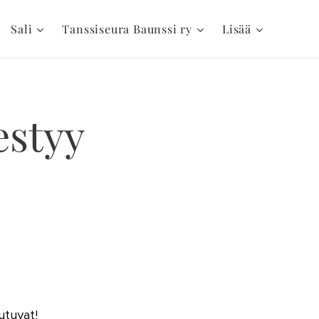
Sali
Tanssiseura Baunssi ry
Lisää
estyy
utuvat!