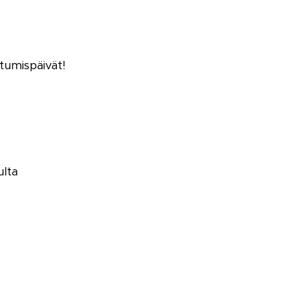
tumispäivät!
ulta