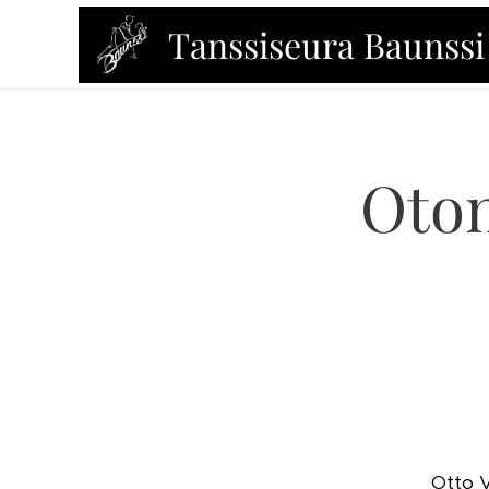
Tanssiseura Baunssi
Oton
Otto V