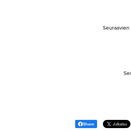
Seuraavien 
Seu
Share