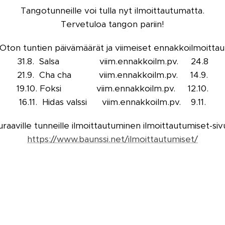
Tangotunneille voi tulla nyt ilmoittautumatta.
Tervetuloa tangon pariin!
Oton tuntien päivämäärät ja viimeiset ennakkoilmoittau
31.8. Salsa viim.ennakkoilm.pv. 24.8
21.9. Cha cha viim.ennakkoilm.pv. 14.9.
19.10. Foksi viim.ennakkoilm.pv. 12.10.
16.11. Hidas valssi viim.ennakkoilm.pv. 9.11.
raaville tunneille ilmoittautuminen ilmoittautumiset-siv
https://www.baunssi.net/ilmoittautumiset/