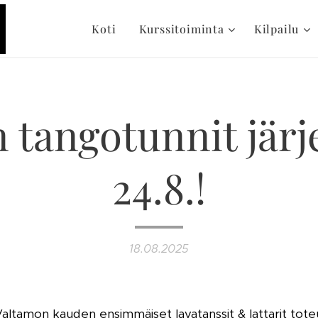
Koti
Kurssitoiminta
Kilpailu
 tangotunnit järj
24.8.!
18.08.2025
altamon kauden ensimmäiset lavatanssit & lattarit tote