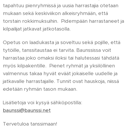
tapahtuu pienryhmissä ja uusia harrastajia otetaan
mukaan sekä keskiviikon alkeisryhmään, että
torstain rokkimuksuihin. Pidempään harrastaneet ja
kilpailijat jatkavat jatkotasolla.
Opetus on laadukasta ja soveltuu sekä pojille, että
tytöille, tanssitaustaa ei tarvita. Baunssissa voit
harrastaa joko omaksi iloksi tai halutessasi tähdätä
myös kilpakentille. Pienet ryhmät ja yksilöllinen
valmennus takaa hyvät eväät jokaiselle uudelle ja
jatkavalle harrastajalle. Tunnit ovat hauskoja, niissä
edetään ryhmän tason mukaan.
Lisätietoja voi kysyä sähköpostilla:
baunssi@baunssi.net
Tervetuloa tanssimaan!