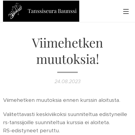
Tanssiseura Baunssi
Viimehetken
muutoksia!
24.08.2023
Viimehetken muutoksia ennen kurssin aloitusta.
Valitettavasti keskiviikoksi suunniteltua edistyneille
rs-tanssijoille suunniteltua kurssia ei aloiteta.
RS-edistyneet peruttu.